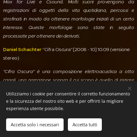
Max for Live e Csound. Molti suoni provengono da
registrazioni di oggetti della vita quotidiana, percossi e
strofinati in modo da ottenere morfologie iniziali di un certo
interesse. Queste morfologie sono state in seguito
processate per ottenere dei derivati.
Daniel Schachter
"Cifra Oscura" [2008 - 10] 10:09 (versione
stereo)
"Cifra Oscura" è una composizione elettroacustica a otto
canali, una narrazione sonora il cui scopo è quello di iniziare
un cammino nella nostra memoria percettiva. Il pezzo
Utilizziamo i cookie per consentire il corretto funzionamento
propone all'ascolto una serie di caratteri o personaggi sonici
e la sicurezza del nostro sito web e per offrirti la migliore
che si riferiscono a sensazioni, stati d'animo, circostanze,
esperienza utente possibile.
luoghi o anche persone che, pure se assenti in questo
momento, hanno lasciato tracce riconoscibili nelle nostre
Accetta solo i necessari
Accetta tutti
menti. Cifra Oscura" rappresenta un universo di tensioni