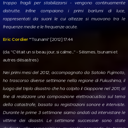
troppo fragili per stabilizzarsi - vengono continuamente
distrutte. Infine compaiono i primi barlumi di luce,
rappresentati da suoni le cui altezze si muovono tra le
frequenze medie e le frequenze acute.
Eric Cordier
"
Tsunami" [2012] 17:44
(da: "C'était un si beau jour, si calme..." - Séismes, tsunami et
autres désastres)
Nei primi mesi del 2012, accompagnato da Satoko Fujimoto,
ho trascorso diverse settimane nella regione di Fukushima, il
luogo del triplo disastro che ha colpito il Giappone nel 2011, al
fine di realizzare una composizione elettroacustica sul tema
della catastrofe, basata su registrazioni sonore e interviste.
Durante le prime 3 settimane siamo andati ad intervistare le
vittime dei disastri. Le settimane successive sono state