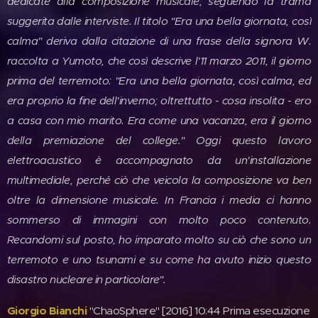
dedicate alla composizione musicale, seguendo la trama
suggerita dalle interviste. Il titolo "Era una bella giornata, così
calma" deriva dalla citazione di una frase della signora W.
raccolta a Yumoto, che così descrive l'11 marzo 2011, il giorno
prima del terremoto: "Era una bella giornata, così calma, ed
era proprio la fine dell'inverno; oltrettutto - cosa insolita - ero
a casa con mio marito. Era come una vacanza, era il giorno
della premiazione del college." Oggi questo lavoro
elettroacustico è accompagnato da un'installazione
multimediale, perché ciò che veicola la composizione va ben
oltre la dimensione musicale. In Francia i media ci hanno
sommerso di immagini con molto poco contenuto.
Recandomi sul posto, ho imparato molto su ciò che sono un
terremoto e uno tsunami e su come ha avuto inizio questo
disastro nucleare in particolare".
Giorgio Bianchi
"ChaoSphere" [2016] 10:44 Prima esecuzione