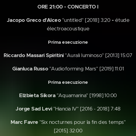
ORE 21:00 - CONCERTO I
Jacopo Greco d'Alceo
"untitled" [2018] 3:20
-
étude
électroacoustique
Prima esecuzione
Riccardo Massari Spiritini
"Aurali luminoso" [2013] 15:07
Gianluca Russo
"Audioforming Mars" [2019] 11:01
Prima esecuzione
Elżbieta Sikora
"Aquamarina" [1998] 10:00
Jorge Sad Levi
"Hiancia IV" [2016 - 2018] 7:48
Marc Favr
e
"Six nocturnes pour la fin des temps"
[2015] 32:00