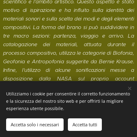
scientifico e l'ambito artistico. Questo aspetto è stato
motivo di ispirazione e ha influito sulla identità dei
materiali sonori e sulla scelta dei modi e degli elementi
compositivi. La forma del brano si può suddividere in
tre macro sezioni: partenza, viaggio e arrivo. La
catalogazione dei materiali, attuata durante il
processo compositivo, utilizza le categorie di Biofonia,
Geofonia e Antropofonia suggerite da Bernie Krause.
Infine, l'utilizzo di alcune sonificazioni messe a
disposizione dalla NASA sul proprio account
SoundCloud è stato di fondamentale importanza nella
Utilizziamo i cookie per consentire il corretto funzionamento
realizzazione di alcune sezioni del brano. La vastità e
e la sicurezza del nostro sito web e per offrirti la migliore
la molteplicità degli elementi in gioco ha permesso di
esperienza utente possibile.
muoversi agevolmente nell'immaginare le diverse
situazioni musicali, nel trovare numerosi nuovi spunti
Accetta solo i necessari
Accetta tutti
ed individuarne l'evoluzione.