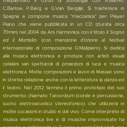
frequentato il corso di Sonologia con R.Barret,
C.Barlow, P.Berg e G.Van Berglijk. Si trasferisce in
Spagna e compone musica "meccanica" per Player
Piano che viene pubblicata in un CD (durata circa
70min) nel 2004 da Ars Harmonica con il titolo
Il Sogno
ed il Martello
. (con menzione d'onore al festival
internazionale di composizione G.Malipiero). Si dedica
alla musica elettronica e produce con artisti visuali
catalani vari spettacoli di proiezioni di luce e musica
elettronica. Molte composizioni e lavori di Massari sono
in stretta relazione anche con la letteratura la danza ed
il teatro. Nel 2012 termina il primo prototipo del suo
strumento chiamato Tarcordium (corde e percussione,
suono elettroacustico stereofonico) che utilizzerà in
molte occasioni in studio e dal vivo. Come interprete di
musica elettronica live e di musiche improvvisate ha