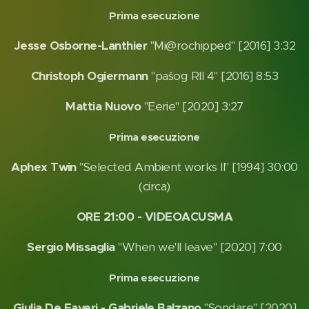
Prima esecuzione
Jesse Osborne-Lanthier
"Mi@rochipped" [2016] 3:32
Christoph Ogiermann
"pašog RII 4" [2016] 8:53
Mattia Nuovo
"Eerie" [2020] 3:27
Prima esecuzione
Aphex Twin
"Selected Ambient works II" [1994] 30:00
(circa)
ORE 21:00 - VIDEOACUSMA
Sergio Missaglia
"When we'll leave" [2020] 7:00
Prima esecuzione
Giulia De Faveri - Gabriele Balzano
"Sondare" [2020]