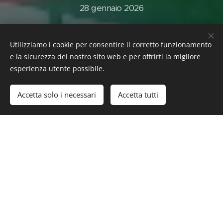
28 gennaio 2026
François J. Bonnet (Kassel Jaeger) Le Lisse et le
Strié - Meith
Utilizziamo i cookie per consentire il corretto funzionamento
e la sicurezza del nostro sito web e per offrirti la migliore
"The Music to Come"
esperienza utente possibile.
a cura di Carlo Beccaria
Accetta solo i necessari
Accetta tutti
25 febbraio 2026
SUPERCOLLIDER / PROGETTO AMBIENTE
Un software modulare open source orientato alla live
performance
A cura di Gabriele Balzano